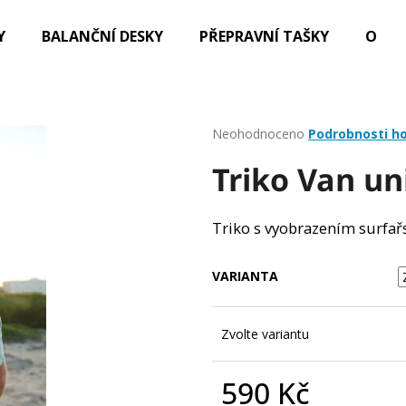
Y
BALANČNÍ DESKY
PŘEPRAVNÍ TAŠKY
OBLE
Co potřebujete najít?
Průměrné
Neohodnoceno
Podrobnosti h
hodnocení
Triko Van un
produktu
HLEDAT
je
0,0
z
Triko s vyobrazením surfař
5
Doporučujeme
hvězdiček.
VARIANTA
Zvolte variantu
590 Kč