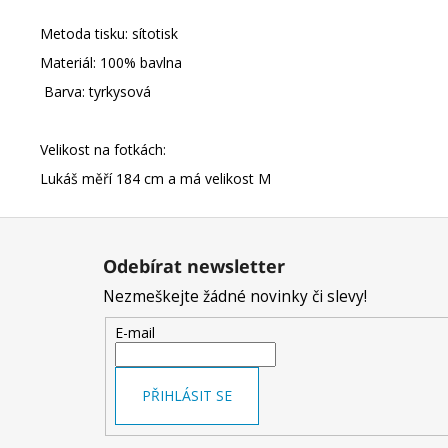
Metoda tisku: sítotisk
Materiál: 100% bavlna
Barva: tyrkysová
Velikost na fotkách:
Lukáš měří 184 cm a má velikost M
Z
á
Odebírat newsletter
p
Nezmeškejte žádné novinky či slevy!
a
t
E-mail
í
PŘIHLÁSIT SE