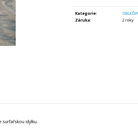
BALANČNÍ DESKA WOODBOARDS
KŠILTOVKA TRU
Měrná
ORIGINAL - KOMPLET
ZÁBAVNÝ
WHITE
cena:
TRÉNINK, U KTERÉHO VYDRŽÍŠ A
Kategorie
:
OBLEČEN
590 Kč
PROGRES, KTERÝ FAKT CÍTÍŠ
Záruka
:
2 roky
3 890 Kč
Původně:
4 490 Kč
e surfařskou idylku.