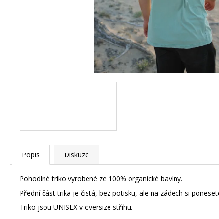
SET - BALANČNÍ DESKA WOODBOARDS
ORIGINAL KOMPLET + REHABO 360
SAMOSTATNĚ
FITNESS DO VAŠEHO
OBYTNÉHO PROSTORU A TĚLO, KTERÉ
FUNGUJE KONEČNĚ JAKO CELEK
5 390 Kč
Původně:
6 280 Kč
Popis
Diskuze
Pohodlné triko vyrobené ze 100% organické bavlny.
Přední část trika je čistá, bez potisku, ale na zádech si poneset
Triko jsou UNISEX v oversize střihu.