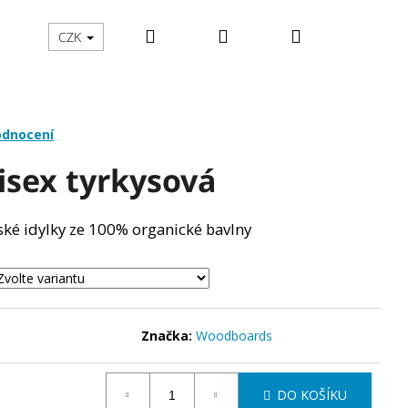
Hledat
Přihlášení
Nákupní
ČENÍ
PRO DĚTI
O WOODBOARDS
STOJANY
CZK
košík
odnocení
isex tyrkysová
ské idylky ze 100% organické bavlny
Značka:
Woodboards
Následující
DO KOŠÍKU