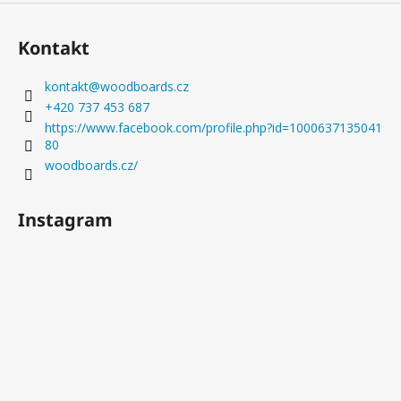
v
ý
Kontakt
p
i
s
kontakt
@
woodboards.cz
u
+420 737 453 687
https://www.facebook.com/profile.php?id=1000637135041
80
woodboards.cz/
Instagram