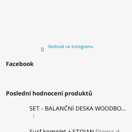
Sledovat na Instagramu
Facebook
Poslední hodnocení produktů
SET - BALANČNÍ DESKA WOODBOARDS SURF SHARK KOMPLET + REHABO 360 SAMOSTATNĚ
|
Hodnocení produktu je 5 z 5 hvězdiček.
Surf komplet + STOJAN
fitness do vašeho obytného prostoru