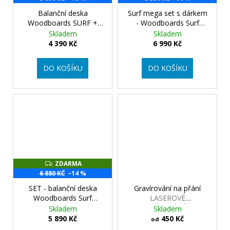
A
R
Balanční deska
Surf mega set s dárkem
M
Woodboards SURF +
- Woodboards Surf
A
Rehabo 360
spojení
komplet + Rehabo 360
Skladem
Skladem
designu a pohybu pro
+ přepravní taška + triko
4 390 Kč
6 990 Kč
tvoje cvičení
zdarma
nabízí větší sílu
a všestrannost pro
DO KOŠÍKU
DO KOŠÍKU
náročnější tréninky
ZDARMA
Z
D
6 880 KČ
–14 %
A
R
SET - balanční deska
Gravírování na přání
M
Woodboards Surf
LASEROVÉ
A
komplet + Rehabo 360
GRAVÍROVÁNÍ NA
Skladem
Skladem
samostatně
rozšiřuje
BALANČNÍ DESKU
5 890 Kč
450 Kč
od
tréninkové možnosti