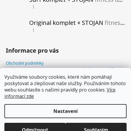
|
Hodnocení produktu je 5 z 5 hvězdiček.
Original komplet + STOJAN
fitness do vašeho obytného prostoru
|
Hodnocení produktu je 5 z 5 hvězdiček.
Informace pro vás
Obchodní podmínky
Odstoupení od kupní smlouvy+REKLAMAČNÍ FORMULÁŘ
Balanční Workshopy
Využíváme soubory cookies, které nám pomáhají
poskytovat a zlepšovat naše služby. Používáním tohoto
Podmínky ochrany osobních údajů
webu souhlasíte s našimi pravidly pro cookies.
Více
Soubory cookies
informací zde
Proč balancovat s WOODBOARDS?
Nastavení
Vytvořil Shoptet
Copyright 2026
www.woodboards.cz
. Všechna práva
Odmítnout
Souhlasím
vyhrazena.
Upravit nastavení cookies