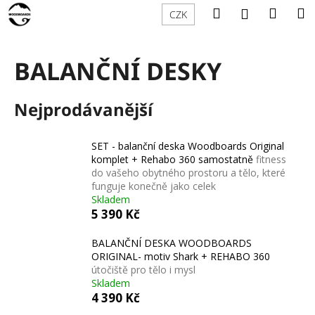
K
Přejít
Hledat
Náku
M
Přihlášení
CZK
na
o
obsah
Zpět
Zpět
košík
š
í
BALANČNÍ DESKY
C
k
o
Nejprodávanější
p
o
t
SET - balanční deska Woodboards Original
komplet + Rehabo 360 samostatně
fitness
ř
do vašeho obytného prostoru a tělo, které
e
funguje konečně jako celek
Skladem
b
5 390 Kč
u
j
BALANČNÍ DESKA WOODBOARDS
e
ORIGINAL- motiv Shark + REHABO 360
útočiště pro tělo i mysl
t
Skladem
e
4 390 Kč
n