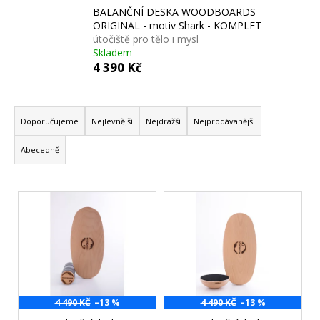
BALANČNÍ DESKA WOODBOARDS
a
ORIGINAL - motiv Shark - KOMPLET
j
útočiště pro tělo i mysl
í
Skladem
4 390 Kč
t
?
Ř
a
Doporučujeme
Nejlevnější
Nejdražší
Nejprodávanější
z
Abecedně
e
HLEDAT
n
V
í
ý
p
D
p
r
o
i
o
p
s
d
o
p
u
r
r
4 490 KČ
–13 %
4 490 KČ
–13 %
u
k