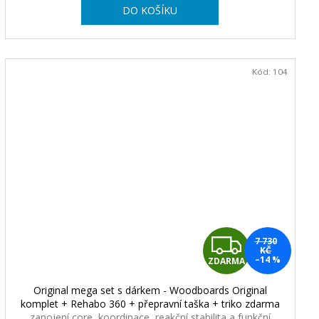
DO KOŠÍKU
A
Kód:
104
Z
7 730
KČ
–14 %
ZDARMA
D
Original mega set s dárkem - Woodboards Original
A
komplet + Rehabo 360 + přepravní taška + triko zdarma
zapojení core, koordinace, reakční stabilita a funkční