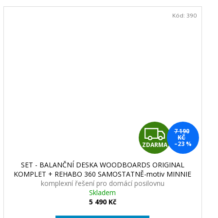
Kód:
390
Z
7 190
KČ
–23 %
ZDARMA
D
SET - BALANČNÍ DESKA WOODBOARDS ORIGINAL
A
KOMPLET + REHABO 360 SAMOSTATNĚ-motiv MINNIE
komplexní řešení pro domácí posilovnu
R
Skladem
5 490 Kč
M