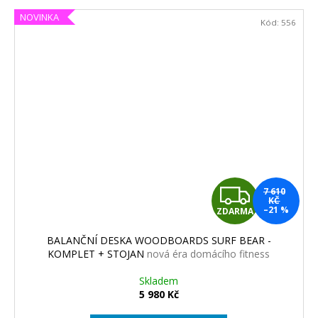
NOVINKA
Kód:
556
Z
7 610
KČ
–21 %
ZDARMA
D
BALANČNÍ DESKA WOODBOARDS SURF BEAR -
A
KOMPLET + STOJAN
nová éra domácího fitness
R
Skladem
5 980 Kč
M