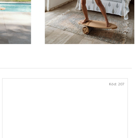
KA WOODBOARDS SURF
NCE BOARD, KTERÝ SI
Y SKVĚLÉMU SURF
TNÍMU ZPRACOVÁNÍ
Kč
Kód:
207