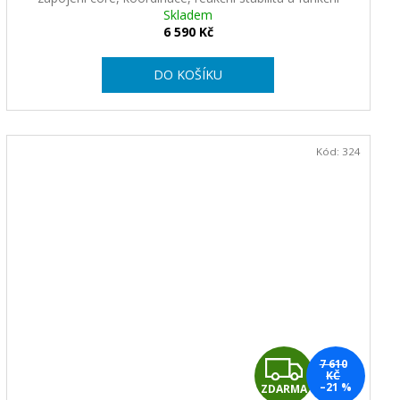
R
pohyb v jednom
Skladem
6 590 Kč
M
DO KOŠÍKU
A
Kód:
324
Z
7 610
KČ
–21 %
ZDARMA