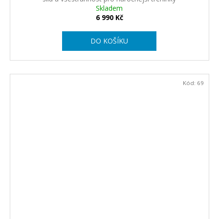
R
Skladem
6 990 Kč
M
DO KOŠÍKU
A
Kód:
69