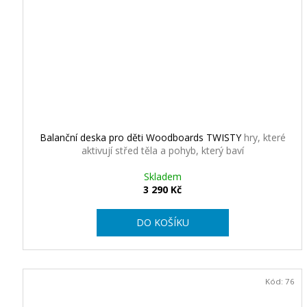
a
l
a
n
č
n
Balanční deska pro děti Woodboards TWISTY
hry, které
í
aktivují střed těla a pohyb, který baví
c
Skladem
3 290 Kč
h
DO KOŠÍKU
d
e
s
Kód:
76