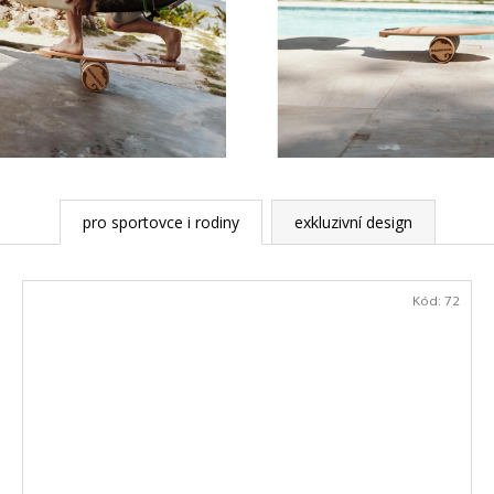
KŠILTOVKA TRUCKERKA CHERRY
BALANČNÍ DES
- KOMPLET
BALA
590 Kč
ZAMILUJETE DÍK
TVARU A KVALI
4 390 Kč
Původně:
5 090 
pro sportovce i rodiny
exkluzivní design
Kód:
72