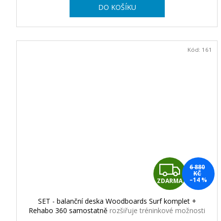
DO KOŠÍKU
A
Kód:
161
Z
6 880
KČ
–14 %
ZDARMA
D
SET - balanční deska Woodboards Surf komplet +
A
Rehabo 360 samostatně
rozšiřuje tréninkové možnosti