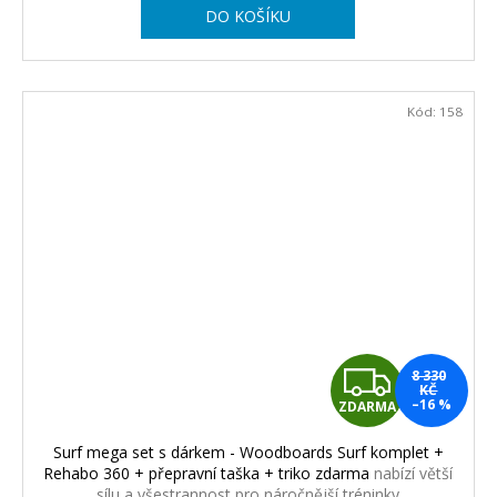
DO KOŠÍKU
A
Kód:
158
Z
8 330
KČ
–16 %
ZDARMA
D
Surf mega set s dárkem - Woodboards Surf komplet +
A
Rehabo 360 + přepravní taška + triko zdarma
nabízí větší
sílu a všestrannost pro náročnější tréninky