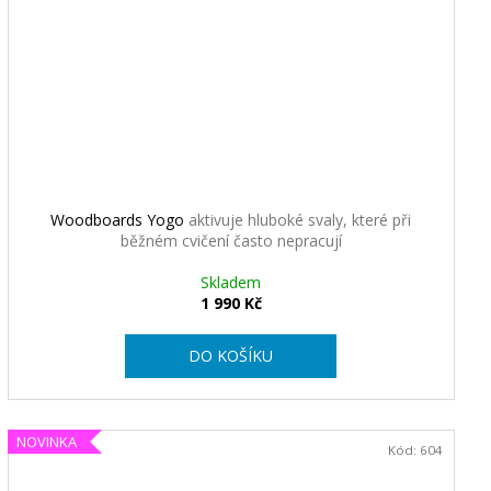
Woodboards Yogo
aktivuje hluboké svaly, které při
běžném cvičení často nepracují
Skladem
1 990 Kč
DO KOŠÍKU
NOVINKA
Kód:
604