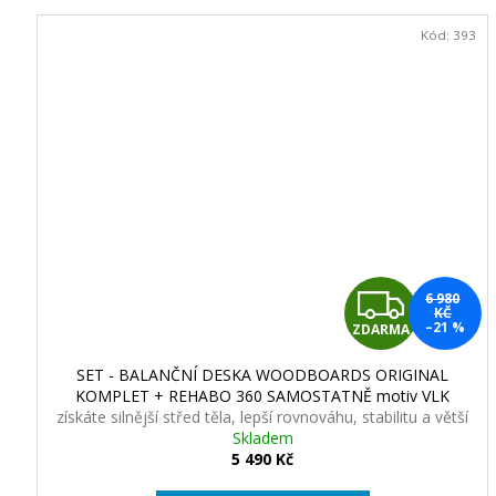
Kód:
393
Z
6 980
KČ
–21 %
ZDARMA
D
SET - BALANČNÍ DESKA WOODBOARDS ORIGINAL
A
KOMPLET + REHABO 360 SAMOSTATNĚ motiv VLK
získáte silnější střed těla, lepší rovnováhu, stabilitu a větší
R
kontrolu nad vlastním pohybem
Skladem
5 490 Kč
M