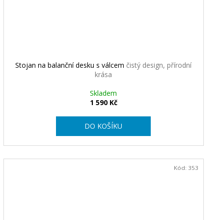
Stojan na balanční desku s válcem
čistý design, přírodní
krása
Skladem
1 590 Kč
DO KOŠÍKU
Kód:
353