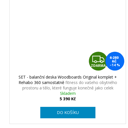
e
k
z
M
o
r
Z
6 280
KČ
a
–14 %
ZDARMA
D
v
SET - balanční deska Woodboards Original komplet +
A
Rehabo 360 samostatně
fitness do vašeho obytného
y
prostoru a tělo, které funguje konečně jako celek
R
Skladem
5 390 Kč
M
DO KOŠÍKU
A