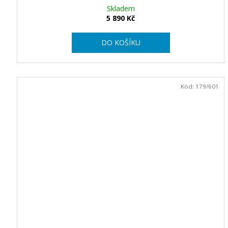
R
Skladem
5 890 Kč
M
DO KOŠÍKU
A
Kód:
179/601