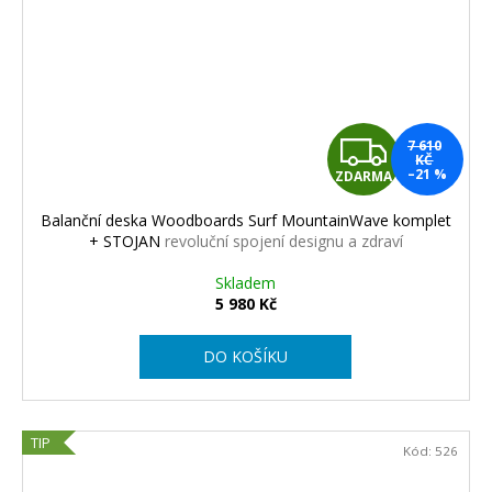
Z
7 610
KČ
–21 %
ZDARMA
D
Balanční deska Woodboards Surf MountainWave komplet
A
+ STOJAN
revoluční spojení designu a zdraví
R
Skladem
5 980 Kč
M
DO KOŠÍKU
A
TIP
Kód:
526