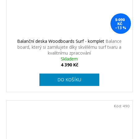
5 090
KČ
–13 %
Balanční deska Woodboards Surf - komplet
Balance
board, který si zamilujete díky skvělému surf tvaru a
kvalitnímu zpracování
Skladem
4 390 Kč
DO KOŠÍKU
Kód:
490