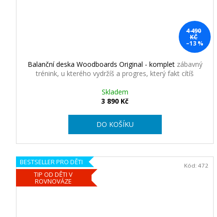
e
p
4 490
r
KČ
–13 %
é
Balanční deska Woodboards Original - komplet
zábavný
m
trénink, u kterého vydržíš a progres, který fakt cítíš
i
Skladem
3 890 Kč
o
DO KOŠÍKU
v
ý
c
BESTSELLER PRO DĚTI
Kód:
472
TIP OD DĚTI V
h
ROVNOVÁZE
b