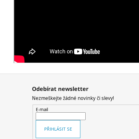
Z
á
Odebírat newsletter
p
Nezmeškejte žádné novinky či slevy!
a
t
E-mail
í
PŘIHLÁSIT SE