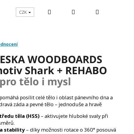
Hledat
Přihlášení
Nákupní
ČENÍ
PRO DĚTI
O WOODBOARDS
STOJANY
CZK
košík
odnocení
DESKA WOODBOARDS
otiv Shark + REHABO
pro tělo i mysl
máhá posílit celé tělo i oblast pánevního dna a
zdravá záda a pevné tělo – jednoduše a hravě
tředu těla (HSS)
– aktivujete hluboké svaly při
směrů.
Následující
a stability
– díky možnosti rotace o 360° posouvá