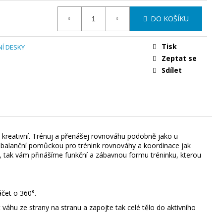
DO KOŠÍKU
Tisk
Í DESKY
Zeptat se
Sdílet
a kreativní. Trénuj a přenášej rovnováhu podobně jako u
u balanční pomůckou pro trénink rovnováhy a koordinace jak
o, tak vám přinášíme funkční a zábavnou formu tréninku, kterou
áčet o 360°.
 váhu ze strany na stranu a zapojte tak celé tělo do aktivního