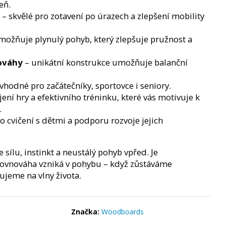
CKERKA NAVY BLUE/
eň.
– skvělé pro zotavení po úrazech a zlepšení mobility
možňuje plynulý pohyb, který zlepšuje pružnost a
ováhy
– unikátní konstrukce umožňuje balanční
vhodné pro začátečníky, sportovce i seniory.
ení hry a efektivního tréninku, které vás motivuje k
.
o cvičení s dětmi a podporu rozvoje jejich
sílu, instinkt a neustálý pohyb vpřed. Je
rovnováha vzniká v pohybu – když zůstáváme
jeme na vlny života.
Značka:
Woodboards