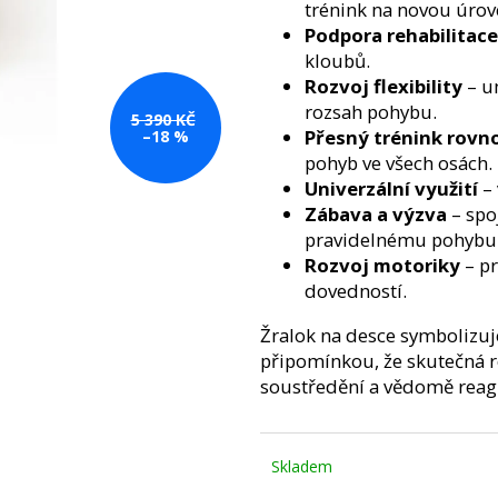
BALANČNÍ DESKA WOODBOARDS
KŠILTOVKA TRU
trénink na novou úrov
ORIGINAL - KOMPLET
ZÁBAVNÝ
WHITE
Podpora rehabilitace
TRÉNINK, U KTERÉHO VYDRŽÍŠ A
590 Kč
kloubů.
PROGRES, KTERÝ FAKT CÍTÍŠ
Rozvoj flexibility
– u
3 890 Kč
Původně:
4 490 Kč
rozsah pohybu.
5 390 KČ
Přesný trénink rovn
–18 %
pohyb ve všech osách.
Univerzální využití
– 
Zábava a výzva
– spoj
pravidelnému pohybu
Rozvoj motoriky
– pr
dovedností.
Žralok na desce symbolizuje 
připomínkou, že skutečná 
soustředění a vědomě reagu
Skladem