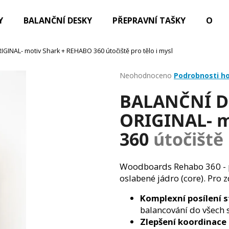
Y
BALANČNÍ DESKY
PŘEPRAVNÍ TAŠKY
OBLE
INAL- motiv Shark + REHABO 360
útočiště pro tělo i mysl
Co potřebujete najít?
Průměrné
Neohodnoceno
Podrobnosti h
hodnocení
BALANČNÍ 
produktu
HLEDAT
je
ORIGINAL- m
0,0
z
360
útočiště 
5
Doporučujeme
hvězdiček.
Woodboards Rehabo 360 - po
oslabené jádro (core). Pro 
Komplexní posílení s
balancování do všech 
Zlepšení koordinace 