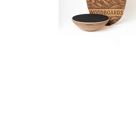
SET - BALANČNÍ DESKA WOODBOARDS
ORIGINAL KOMPLET + REHABO 360
SAMOSTATNĚ
FITNESS DO VAŠEHO
OBYTNÉHO PROSTORU A TĚLO, KTERÉ
FUNGUJE KONEČNĚ JAKO CELEK
5 390 Kč
Původně:
6 280 Kč