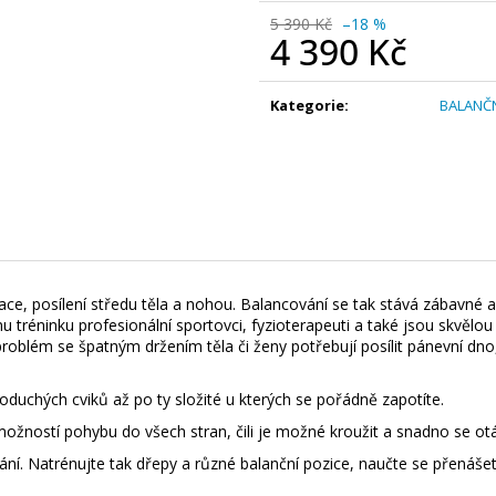
5 390 Kč
–18 %
4 390 Kč
Měrná
cena:
Kategorie
:
BALANČN
ce, posílení středu těla a nohou. Balancování se tak stává zábavné 
réninku profesionální sportovci, fyzioterapeuti a také jsou skvělo
problém se špatným držením těla či ženy potřebují posílit pánevní dn
oduchých cviků až po ty složité u kterých se pořádně zapotíte.
možností pohybu do všech stran, čili je možné kroužit a snadno se ot
ání. Natrénujte tak dřepy a různé balanční pozice, naučte se přenášet