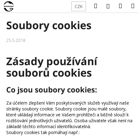
K
Přejít
Hledat
Náku
M
Přihlášení
CZK
na
o
obsah
Zpět
Zpět
košík
š
Soubory cookies
í
C
k
o
25.5.2018
p
o
Zásady používání
t
souborů cookies
ř
e
Co jsou soubory cookies:
b
u
Za účelem zlepšení Vám poskytovaných služeb využívají naše
j
stránky soubory cookie. Soubory cookie jsou malé soubory,
e
které ukládají informace ve Vašem prohlížeči a běžně slouží k
t
rozlišování jednotlivých uživatelů. Osoba uživatele však není na
základě těchto informací identifikovatelná.
e
Soubory cookies tak pomáhají např.:
n