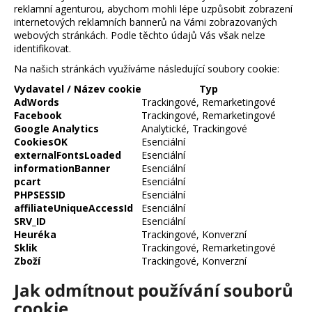
reklamní agenturou, abychom mohli lépe uzpůsobit zobrazení
internetových reklamních bannerů na Vámi zobrazovaných
webových stránkách. Podle těchto údajů Vás však nelze
identifikovat.
Na našich stránkách využíváme následující soubory cookie:
Vydavatel / Název cookie
Typ
AdWords
Trackingové, Remarketingové
Facebook
Trackingové, Remarketingové
Google Analytics
Analytické, Trackingové
CookiesOK
Esenciální
externalFontsLoaded
Esenciální
informationBanner
Esenciální
pcart
Esenciální
PHPSESSID
Esenciální
affiliateUniqueAccessId
Esenciální
SRV_ID
Esenciální
Heuréka
Trackingové, Konverzní
Sklik
Trackingové, Remarketingové
Zboží
Trackingové, Konverzní
Jak odmítnout používání souborů
cookie