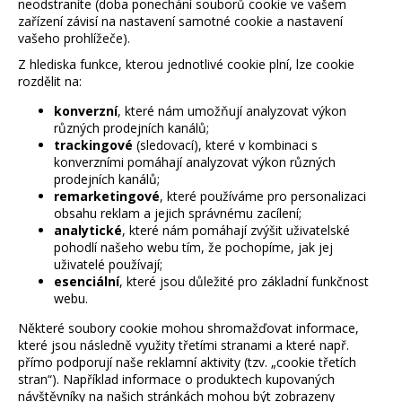
č
neodstraníte (doba ponechání souborů cookie ve vašem
u
zařízení závisí na nastavení samotné cookie a nastavení
vašeho prohlížeče).
j
e
Z hlediska funkce, kterou jednotlivé cookie plní, lze cookie
m
rozdělit na:
e
konverzní
, které nám umožňují analyzovat výkon
různých prodejních kanálů;
trackingové
(sledovací), které v kombinaci s
WOODBOARDS
konverzními pomáhají analyzovat výkon různých
YOGO
prodejních kanálů;
AKTIVUJE
remarketingové
, které používáme pro personalizaci
HLUBOKÉ
obsahu reklam a jejich správnému zacílení;
SVALY,
KTERÉ
analytické
, které nám pomáhají zvýšit uživatelské
PŘI
pohodlí našeho webu tím, že pochopíme, jak jej
BĚŽNÉM
uživatelé používají;
CVIČENÍ
esenciální
, které jsou důležité pro základní funkčnost
ČASTO
webu.
NEPRACUJÍ
Některé soubory cookie mohou shromažďovat informace,
1
které jsou následně využity třetími stranami a které např.
990
Kč
přímo podporují naše reklamní aktivity (tzv. „cookie třetích
stran“). Například informace o produktech kupovaných
návštěvníky na našich stránkách mohou být zobrazeny