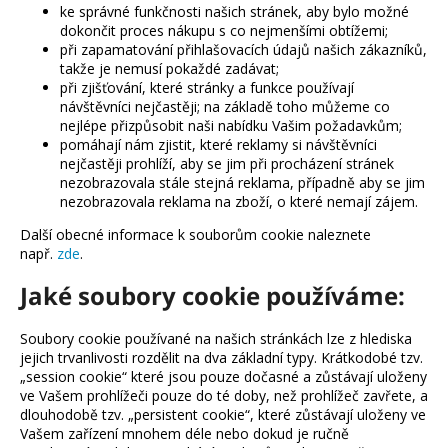
ke správné funkčnosti našich stránek, aby bylo možné
a
dokončit proces nákupu s co nejmenšími obtížemi;
j
při zapamatování přihlašovacích údajů našich zákazníků,
takže je nemusí pokaždé zadávat;
í
při zjišťování, které stránky a funkce používají
t
návštěvníci nejčastěji; na základě toho můžeme co
?
nejlépe přizpůsobit naši nabídku Vašim požadavkům;
pomáhají nám zjistit, které reklamy si návštěvníci
nejčastěji prohlíží, aby se jim při procházení stránek
nezobrazovala stále stejná reklama, případně aby se jim
nezobrazovala reklama na zboží, o které nemají zájem.
HLEDAT
Další obecné informace k souborům cookie naleznete
např.
zde
.
Jaké soubory cookie používáme:
D
o
Soubory cookie používané na našich stránkách lze z hlediska
jejich trvanlivosti rozdělit na dva základní typy. Krátkodobé tzv.
p
„session cookie“ které jsou pouze dočasné a zůstávají uloženy
o
ve Vašem prohlížeči pouze do té doby, než prohlížeč zavřete, a
r
dlouhodobě tzv. „persistent cookie“, které zůstávají uloženy ve
u
Vašem zařízení mnohem déle nebo dokud je ručně