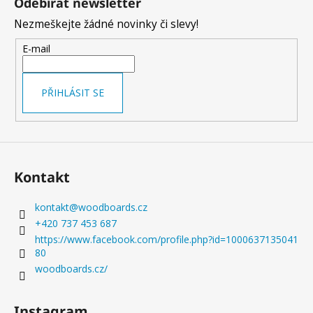
Odebírat newsletter
p
Nezmeškejte žádné novinky či slevy!
a
t
E-mail
í
PŘIHLÁSIT SE
Kontakt
kontakt
@
woodboards.cz
+420 737 453 687
https://www.facebook.com/profile.php?id=1000637135041
80
woodboards.cz/
Instagram