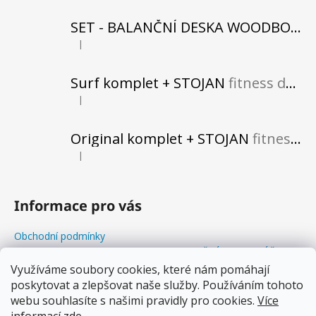
SET - BALANČNÍ DESKA WOODBOARDS SURF SHARK KOMPLET + REHABO 360 SAMOSTATNĚ
|
Hodnocení produktu je 5 z 5 hvězdiček.
Surf komplet + STOJAN
fitness do vašeho obytného prostoru
|
Hodnocení produktu je 5 z 5 hvězdiček.
Original komplet + STOJAN
fitness do vašeho obytného prostoru
|
Hodnocení produktu je 5 z 5 hvězdiček.
Informace pro vás
Obchodní podmínky
Odstoupení od kupní smlouvy+REKLAMAČNÍ FORMULÁŘ
Balanční Workshopy
Využíváme soubory cookies, které nám pomáhají
poskytovat a zlepšovat naše služby. Používáním tohoto
Podmínky ochrany osobních údajů
webu souhlasíte s našimi pravidly pro cookies.
Více
Soubory cookies