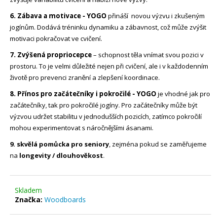
Původně:
7
6. Zábava a motivace - YOGO
přináší novou výzvu i zkušeným
610
jogínům. Dodává tréninku dynamiku a zábavnost, což může zvýšit
Kč
motivaci pokračovat ve cvičení.
7. Zvýšená propriocepce
– schopnost těla vnímat svou pozici v
prostoru. To je velmi důležité nejen při cvičení, ale i v každodenním
životě pro prevenci zranění a zlepšení koordinace.
8.
Přínos pro začátečníky i pokročilé - YOGO
je vhodné jak pro
začátečníky, tak pro pokročilé jogíny. Pro začátečníky může být
výzvou udržet stabilitu v jednodušších pozicích, zatímco pokročilí
mohou experimentovat s náročnějšími ásanami.
9. skvělá pomůcka pro seniory
, zejména pokud se zaměřujeme
na
longevity / dlouhověkost
.
Skladem
Značka:
Woodboards