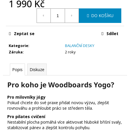
1 990 Kč
Měrná
DO KOŠÍKU
cena:
Zeptat se
Sdílet
Kategorie
:
BALANČNÍ DESKY
Záruka
:
2 roky
Popis
Diskuze
Pro koho je Woodboards Yogo?
Pro milovníky jógy
Pokud chcete do své praxe přidat novou výzvu, zlepšit
rovnováhu a prohloubit práci se středem těla.
Pro pilates cvičení
Nestabilní plocha pomáhá více aktivovat hluboké břišní svaly,
stabilizovat pánev a zlepšit kontrolu pohybu.