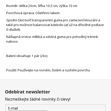
Rozměr: délka 26cm, šířka 10,5 cm, výška 10 cm
Povrchová úprava: Ošetřeno lakem
Spodní část tvoří transparentní guma pro zamezení klouzání a
také pro možnost balancovat kdekoliv (ať už na dřevěné podlaze
či dlažbě)
Nášlapná vrstva: měkká a odolná guma pro pohodlný trénink
naboso
Balení obsahuje 1 pár (2ks)
Použití: Používejte na rovném, čistém a suchém povrchu
Z
á
Odebírat newsletter
p
Nezmeškejte žádné novinky či slevy!
a
t
E-mail