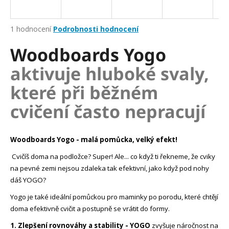
a
j
Průměrné
1 hodnocení
Podrobnosti hodnocení
í
hodnocení
Woodboards Yogo
produktu
t
je
?
aktivuje hluboké svaly,
5,0
z
které při běžném
5
hvězdiček.
cvičení často nepracují
HLEDAT
Woodboards Yogo - malá pomůcka, velký efekt!
Cvičíš doma na podložce? Super! Ale... co když ti řekneme, že cviky
D
na pevné zemi nejsou zdaleka tak efektivní, jako když pod nohy
o
dáš YOGO?
p
o
Yogo je také ideální pomůckou pro maminky po porodu, které chtějí
r
doma efektivně cvičit a postupně se vrátit do formy.
u
1. Zlepšení rovnováhy a stability - YOGO
zvyšuje náročnost na