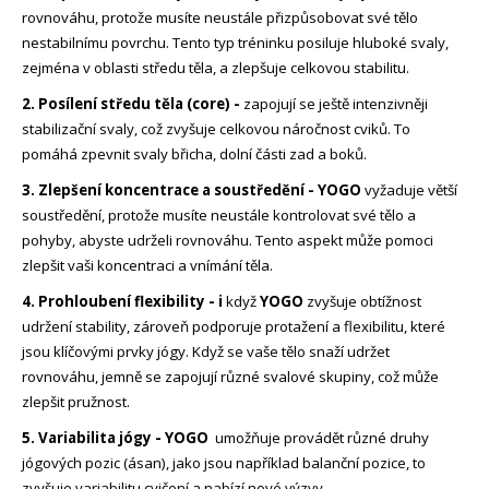
č
rovnováhu, protože musíte neustále přizpůsobovat své tělo
u
nestabilnímu povrchu. Tento typ tréninku posiluje hluboké svaly,
j
zejména v oblasti středu těla, a zlepšuje celkovou stabilitu.
e
m
2. Posílení středu těla (core) -
zapojují se ještě intenzivněji
e
stabilizační svaly, což zvyšuje celkovou náročnost cviků. To
pomáhá zpevnit svaly břicha, dolní části zad a boků.
BALANČNÍ
3. Zlepšení koncentrace a soustředění - YOGO
vyžaduje větší
DESKA
soustředění, protože musíte neustále kontrolovat své tělo a
WOODBOARDS
pohyby, abyste udrželi rovnováhu. Tento aspekt může pomoci
SURF
MOUNTAINWAVE
zlepšit vaši koncentraci a vnímání těla.
KOMPLET
+
4. Prohloubení flexibility - i
když
YOGO
zvyšuje obtížnost
STOJAN
udržení stability, zároveň podporuje protažení a flexibilitu, které
REVOLUČNÍ
jsou klíčovými prvky jógy. Když se vaše tělo snaží udržet
SPOJENÍ
DESIGNU
rovnováhu, jemně se zapojují různé svalové skupiny, což může
A
zlepšit pružnost.
ZDRAVÍ
5. Variabilita jógy - YOGO
umožňuje provádět různé druhy
5
980
jógových pozic (ásan), jako jsou například balanční pozice, to
Kč
zvyšuje variabilitu cvičení a nabízí nové výzvy.