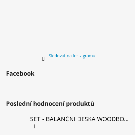
Sledovat na Instagramu
Facebook
Poslední hodnocení produktů
SET - BALANČNÍ DESKA WOODBOARDS SURF SHARK KOMPLET + REHABO 360 SAMOSTATNĚ
|
Hodnocení produktu je 5 z 5 hvězdiček.