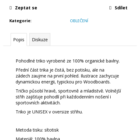
3
890
Zeptat se
Sdílet
Kč
Původně:
Kategorie
:
OBLEČENÍ
4
490
Kč
Popis
Diskuze
Pohodlné triko vyrobené ze 100% organické bavlny.
Přední část trika je čistá, bez potisku, ale na
zádech
zaujme na první pohled. Ilustrace zachycuje
dynamickou energii, typickou pro Woodboards.
Tričko působí hravě, sportovně a mladistvě. Volnější
střih zajišťuje pohodlí při každodenním nošení i
sportovních aktivitách.
Triko je UNISEX v oversize střihu.
Metoda tisku: sítotisk
Materiál: 100% bavlna