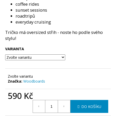
č
coffee rides
u
sunset sessions
j
roadtripů
e
everyday cruising
m
e
Tričko má oversized střih - noste ho podle svého
stylu!
BALANČNÍ
DESKA
VARIANTA
WOODBOARDS
ORIGINAL
-
KOMPLET
ZÁBAVNÝ
TRÉNINK,
Zvolte variantu
U
Značka:
Woodboards
KTERÉHO
VYDRŽÍŠ
590 Kč
A
PROGRES,
KTERÝ
Měrná
FAKT
DO KOŠÍKU
cena:
CÍTÍŠ