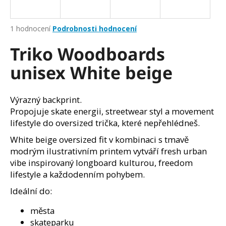
a
j
Průměrné
1 hodnocení
Podrobnosti hodnocení
í
hodnocení
Triko Woodboards
produktu
t
je
?
unisex White beige
5,0
z
5
hvězdiček.
Výrazný backprint.
Propojuje skate energii, streetwear styl a movement
HLEDAT
lifestyle do oversized trička, které nepřehlédneš.
White beige oversized fit v kombinaci s tmavě
modrým ilustrativním printem vytváří fresh urban
D
vibe inspirovaný longboard kulturou, freedom
o
lifestyle a každodenním pohybem.
p
Ideální do:
o
r
města
u
skateparku