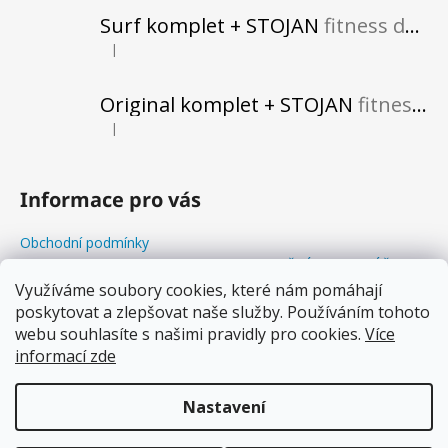
Surf komplet + STOJAN
fitness do vašeho obytného prostoru
|
Hodnocení produktu je 5 z 5 hvězdiček.
Original komplet + STOJAN
fitness do vašeho obytného prostoru
|
Hodnocení produktu je 5 z 5 hvězdiček.
Informace pro vás
Obchodní podmínky
Odstoupení od kupní smlouvy+REKLAMAČNÍ FORMULÁŘ
Balanční Workshopy
Využíváme soubory cookies, které nám pomáhají
poskytovat a zlepšovat naše služby. Používáním tohoto
Podmínky ochrany osobních údajů
webu souhlasíte s našimi pravidly pro cookies.
Více
Soubory cookies
informací zde
Proč balancovat s WOODBOARDS?
Nastavení
Vytvořil Shoptet