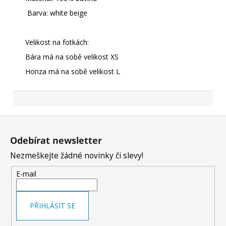
Barva: white beige
Velikost na fotkách:
Bára má na sobě velikost XS
Honza má na sobě velikost L
Z
á
Z
p
á
a
Odebírat newsletter
p
t
Nezmeškejte žádné novinky či slevy!
a
í
t
E-mail
í
PŘIHLÁSIT SE