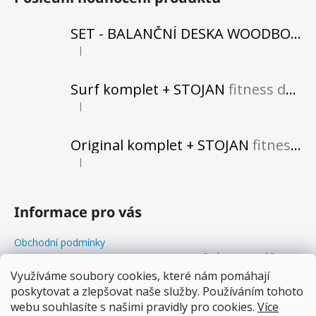
KAMENY
STAPELSTEIN
SET - BALANČNÍ DESKA WOODBOARDS SURF SHARK KOMPLET + REHABO 360 SAMOSTATNĚ
(ORIGINAL)
|
2
Hodnocení produktu je 5 z 5 hvězdiček.
200
Kč
Surf komplet + STOJAN
fitness do vašeho obytného prostoru
|
Hodnocení produktu je 5 z 5 hvězdiček.
Original komplet + STOJAN
fitness do vašeho obytného prostoru
|
Hodnocení produktu je 5 z 5 hvězdiček.
Informace pro vás
Obchodní podmínky
Odstoupení od kupní smlouvy+REKLAMAČNÍ FORMULÁŘ
Balanční Workshopy
Využíváme soubory cookies, které nám pomáhají
poskytovat a zlepšovat naše služby. Používáním tohoto
Podmínky ochrany osobních údajů
webu souhlasíte s našimi pravidly pro cookies.
Více
Soubory cookies