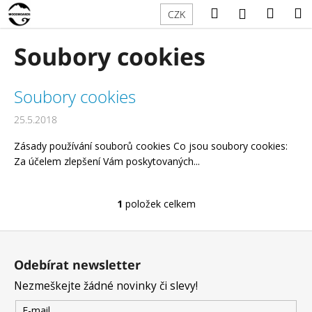
K
Přejít
Hledat
Náku
M
Přihlášení
CZK
na
o
obsah
Zpět
Zpět
košík
š
Soubory cookies
í
C
k
V
o
Soubory cookies
ý
p
25.5.2018
p
o
i
t
Zásady používání souborů cookies Co jsou soubory cookies:
s
Za účelem zlepšení Vám poskytovaných...
ř
č
e
l
b
1
položek celkem
O
á
u
v
n
Z
j
l
k
á
e
á
Odebírat newsletter
d
ů
p
t
a
Nezmeškejte žádné novinky či slevy!
a
e
c
t
n
E-mail