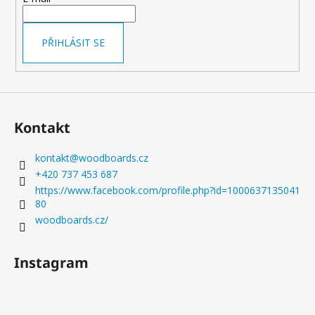
í
í
a
p
j
r
PŘIHLÁSIT SE
v
í
k
t
y
?
v
ý
Kontakt
p
i
s
kontakt
@
woodboards.cz
HLEDAT
u
+420 737 453 687
https://www.facebook.com/profile.php?id=1000637135041
80
woodboards.cz/
D
o
p
Instagram
o
r
u