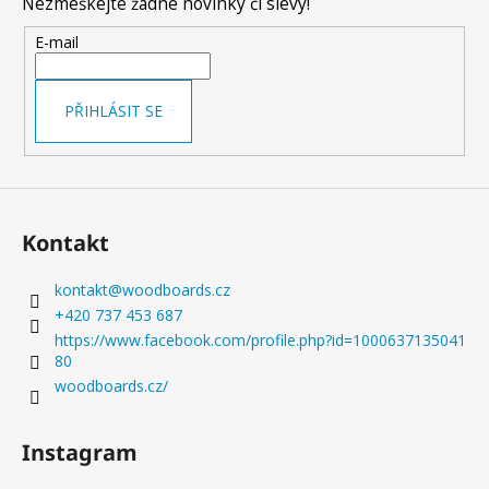
Nezmeškejte žádné novinky či slevy!
a
TĚLO,
KTERÉ
t
E-mail
FUNGUJE
í
KONEČNĚ
JAKO
CELEK
PŘIHLÁSIT SE
5
390
Kč
Původně:
6
280
Kontakt
Kč
kontakt
@
woodboards.cz
+420 737 453 687
https://www.facebook.com/profile.php?id=1000637135041
80
woodboards.cz/
Instagram