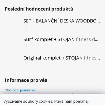
Poslední hodnocení produktů
SET - BALANČNÍ DESKA WOODBOARDS SURF SHARK KOMPLET + REHABO 360 SAMOSTATNĚ
|
Hodnocení produktu je 5 z 5 hvězdiček.
Surf komplet + STOJAN
fitness do vašeho obytného prostoru
|
Hodnocení produktu je 5 z 5 hvězdiček.
Original komplet + STOJAN
fitness do vašeho obytného prostoru
|
Hodnocení produktu je 5 z 5 hvězdiček.
Informace pro vás
Obchodní podmínky
Odstoupení od kupní smlouvy+REKLAMAČNÍ FORMULÁŘ
Balanční Workshopy
Využíváme soubory cookies, které nám pomáhají