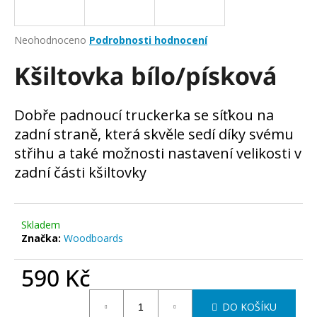
a
j
Průměrné
Neohodnoceno
Podrobnosti hodnocení
í
hodnocení
Kšiltovka bílo/písková
produktu
t
je
?
0,0
z
Dobře padnoucí truckerka se síťkou na
5
zadní straně, která skvěle sedí díky svému
hvězdiček.
střihu a také možnosti nastavení velikosti v
HLEDAT
zadní části kšiltovky
D
Skladem
Značka:
Woodboards
o
p
590 Kč
o
r
Měrná
u
DO KOŠÍKU
cena: