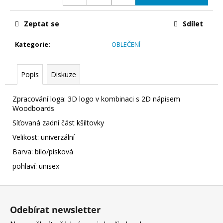
č
u
j
Zeptat se
Sdílet
e
m
Kategorie
:
OBLEČENÍ
e
Popis
Diskuze
SET
-
Zpracování loga: 3D logo v kombinaci s 2D nápisem
BALANČNÍ
Woodboards
DESKA
WOODBOARDS
Síťovaná zadní část kšiltovky
ORIGINAL
KOMPLET
Velikost: univerzální
+
Barva: bílo/písková
REHABO
360
pohlaví: unisex
SAMOSTATNĚ
FITNESS
DO
Z
VAŠEHO
á
OBYTNÉHO
Odebírat newsletter
PROSTORU
p
A