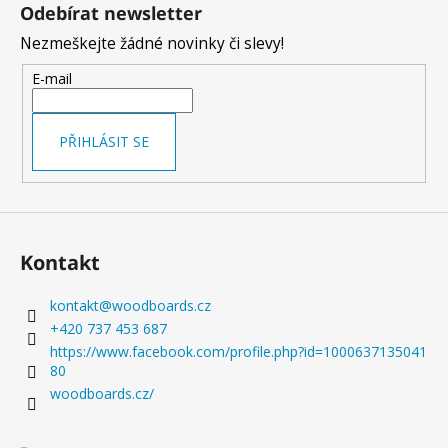
á
Odebírat newsletter
p
Nezmeškejte žádné novinky či slevy!
a
t
E-mail
í
PŘIHLÁSIT SE
Kontakt
kontakt
@
woodboards.cz
+420 737 453 687
https://www.facebook.com/profile.php?id=1000637135041
80
woodboards.cz/