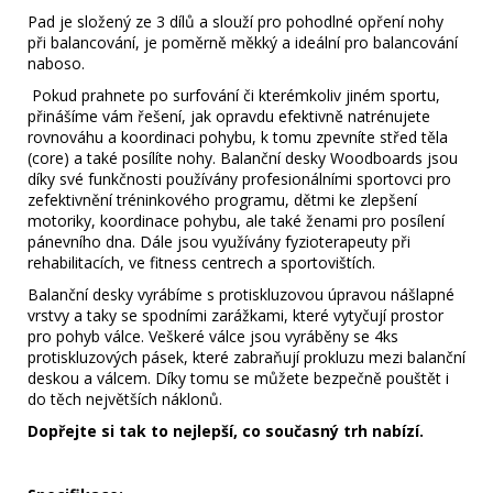
ZPRACOVÁNÍ
Pad je složený ze 3 dílů a slouží pro pohodlné opření nohy
při balancování, je poměrně měkký a ideální pro balancování
4
390
naboso.
Kč
Pokud prahnete po surfování či kterémkoliv jiném sportu,
Původně:
přinášíme vám řešení, jak opravdu efektivně natrénujete
5
090
rovnováhu a koordinaci pohybu, k tomu zpevníte střed těla
Kč
(core) a také posílíte nohy. Balanční desky Woodboards jsou
díky své funkčnosti používány profesionálními sportovci pro
zefektivnění tréninkového programu, dětmi ke zlepšení
motoriky, koordinace pohybu, ale také ženami pro posílení
pánevního dna. Dále jsou využívány fyzioterapeuty při
rehabilitacích, ve fitness centrech a sportovištích.
Balanční desky vyrábíme s protiskluzovou úpravou nášlapné
vrstvy a taky se spodními zarážkami, které vytyčují prostor
pro pohyb válce. Veškeré válce jsou vyráběny se 4ks
protiskluzových pásek, které zabraňují prokluzu mezi balanční
deskou a válcem. Díky tomu se můžete bezpečně pouštět i
do těch největších náklonů.
Dopřejte si tak to nejlepší, co současný trh nabízí.