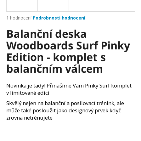
a
j
Průměrné
1 hodnocení
Podrobnosti hodnocení
í
hodnocení
Balanční deska
produktu
t
je
?
Woodboards Surf Pinky
5,0
z
Edition - komplet s
5
hvězdiček.
balančním válcem
HLEDAT
Novinka je tady! Přinášíme Vám Pinky Surf komplet
v limitované edici
D
Skvělý nejen na balanční a posilovací trénink, ale
o
může také posloužit jako designový prvek když
p
zrovna netrénujete
o
r
u