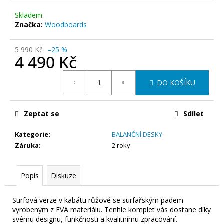
č
u
Skladem
j
Značka:
Woodboards
e
m
5 990 Kč
–25 %
e
4 490 Kč
Měrná
DO KOŠÍKU
cena:
BALANČNÍ
DESKA
WOODBOARDS
SURF
Zeptat se
Sdílet
-
KOMPLET
Kategorie
:
BALANČNÍ DESKY
BALANCE
BOARD,
Záruka
:
2 roky
KTERÝ
SI
ZAMILUJETE
Popis
Diskuze
DÍKY
SKVĚLÉMU
SURF
Surfová verze v kabátu růžové se surfařským padem
TVARU
vyrobeným z EVA materiálu. Tenhle komplet vás dostane díky
A
svému designu, funkčnosti a kvalitnímu zpracování.
KVALITNÍMU