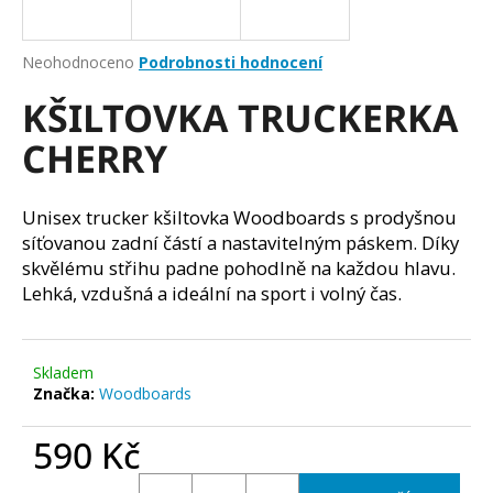
a
j
Průměrné
Neohodnoceno
Podrobnosti hodnocení
í
hodnocení
KŠILTOVKA TRUCKERKA
produktu
t
je
?
CHERRY
0,0
z
5
hvězdiček.
Unisex trucker kšiltovka Woodboards s prodyšnou
síťovanou zadní částí a nastavitelným páskem. Díky
HLEDAT
skvělému střihu padne pohodlně na každou hlavu.
Lehká, vzdušná a ideální na sport i volný čas.
D
o
Skladem
Značka:
Woodboards
p
o
590 Kč
r
u
Měrná