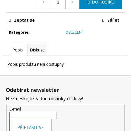
č
DO KOŠÍKU
cena:
u
j
e
Zeptat se
Sdílet
m
e
Kategorie
:
OBLEČENÍ
Popis
Diskuze
BALANČNÍ
DESKA
PRO
Popis produktu není dostupný
DĚTI
WOODBOARDS
TWISTY
Z
HRY,
á
KTERÉ
Odebírat newsletter
AKTIVUJÍ
p
STŘED
Nezmeškejte žádné novinky či slevy!
TĚLA
a
A
t
E-mail
POHYB,
KTERÝ
í
BAVÍ
3
PŘIHLÁSIT SE