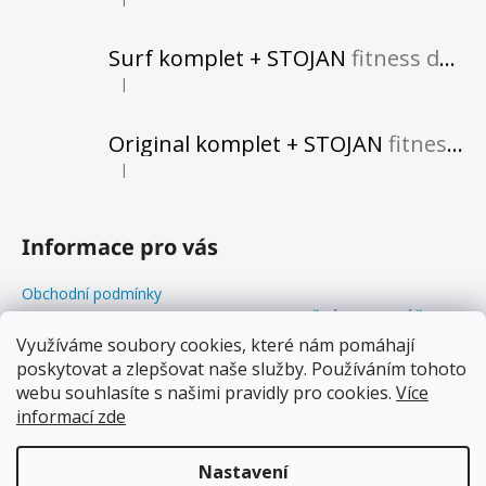
Hodnocení produktu je 5 z 5 hvězdiček.
Surf komplet + STOJAN
fitness do vašeho obytného prostoru
|
Hodnocení produktu je 5 z 5 hvězdiček.
Original komplet + STOJAN
fitness do vašeho obytného prostoru
|
Hodnocení produktu je 5 z 5 hvězdiček.
Informace pro vás
Obchodní podmínky
Odstoupení od kupní smlouvy+REKLAMAČNÍ FORMULÁŘ
Balanční Workshopy
Využíváme soubory cookies, které nám pomáhají
poskytovat a zlepšovat naše služby. Používáním tohoto
Podmínky ochrany osobních údajů
webu souhlasíte s našimi pravidly pro cookies.
Více
Soubory cookies
informací zde
Proč balancovat s WOODBOARDS?
Nastavení