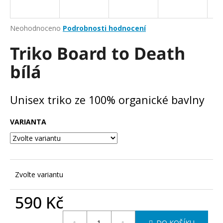
a
j
Průměrné
Neohodnoceno
Podrobnosti hodnocení
í
hodnocení
Triko Board to Death
produktu
t
je
?
bílá
0,0
z
5
hvězdiček.
Unisex triko ze 100% organické bavlny
HLEDAT
VARIANTA
D
o
Zvolte variantu
p
o
590 Kč
r
u
Měrná
DO KOŠÍKU