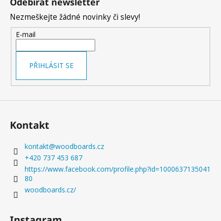
Odebírat newsletter
p
Nezmeškejte žádné novinky či slevy!
a
t
E-mail
í
PŘIHLÁSIT SE
Kontakt
kontakt
@
woodboards.cz
+420 737 453 687
https://www.facebook.com/profile.php?id=1000637135041
80
woodboards.cz/
Instagram