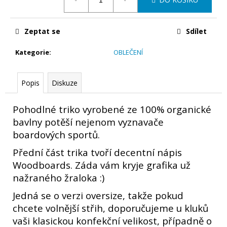
č
cena:
u
j
Zeptat se
Sdílet
e
m
Kategorie
:
OBLEČENÍ
e
Popis
Diskuze
WOODBOARDS
YOGO
AKTIVUJE
Pohodlné triko vyrobené ze 100% organické
HLUBOKÉ
bavlny potěší nejenom vyznavače
SVALY,
KTERÉ
boardových sportů.
PŘI
BĚŽNÉM
Přední část trika tvoří decentní nápis
CVIČENÍ
Woodboards. Záda vám kryje grafika už
ČASTO
NEPRACUJÍ
nažraného žraloka :)
1
Jedná se o verzi oversize, takže pokud
990
Kč
chcete volnější střih, doporučujeme u kluků
vaši klasickou konfekční velikost, případně o