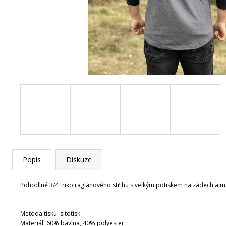
SET - BALANČNÍ DESKA WOODBOARDS
ORIGINAL KOMPLET + REHABO 360
SAMOSTATNĚ
FITNESS DO VAŠEHO
OBYTNÉHO PROSTORU A TĚLO, KTERÉ
FUNGUJE KONEČNĚ JAKO CELEK
5 390 Kč
Původně:
6 280 Kč
Popis
Diskuze
Pohodlné 3/4 triko raglánového střihu s velkým potiskem na zádech a 
Metoda tisku: sítotisk
Materiál: 60% bavlna, 40% polyester