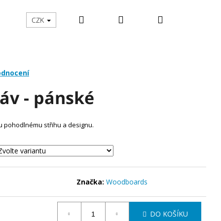
Hledat
Přihlášení
Nákupní
ČENÍ
PRO DĚTI
O WOODBOARDS
STOJANY
CZK
košík
odnocení
káv - pánské
ému pohodlnému střihu a designu.
Značka:
Woodboards
Následující
DO KOŠÍKU