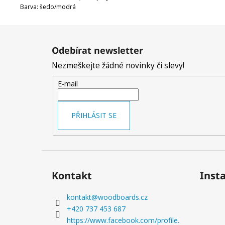
Barva: šedo/modrá
Z
á
Odebírat newsletter
p
Nezmeškejte žádné novinky či slevy!
a
t
E-mail
í
PŘIHLÁSIT SE
Kontakt
Inst
kontakt
@
woodboards.cz
+420 737 453 687
https://www.facebook.com/profile.