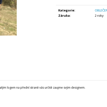
BALANČNÍ DESKA WOODBOARDS
KŠILTOVKA TRU
Měrná
ORIGINAL - KOMPLET
ZÁBAVNÝ
WHITE
cena:
TRÉNINK, U KTERÉHO VYDRŽÍŠ A
Kategorie
:
OBLEČEN
590 Kč
PROGRES, KTERÝ FAKT CÍTÍŠ
Záruka
:
2 roky
3 890 Kč
Původně:
4 490 Kč
malým logem na přední straně vás určitě zaujme svým designem.