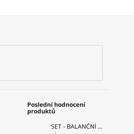
Poslední hodnocení
produktů
SET - BALANČNÍ DESKA WOODBOARDS SURF SHARK KOMPLET + REHABO 360 SAMOSTATNĚ
|