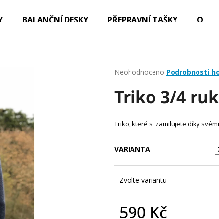
Y
BALANČNÍ DESKY
PŘEPRAVNÍ TAŠKY
OBLE
Co potřebujete najít?
Průměrné
Neohodnoceno
Podrobnosti h
hodnocení
Triko 3/4 ru
produktu
HLEDAT
je
0,0
z
Triko, které si zamilujete díky sv
5
Doporučujeme
hvězdiček.
VARIANTA
Zvolte variantu
590 Kč