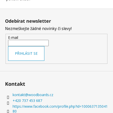
ZPRACOVÁNÍ
4
Z
390
á
Kč
Odebírat newsletter
Původně:
p
5
Nezmeškejte žádné novinky či slevy!
a
090
Kč
t
E-mail
í
PŘIHLÁSIT SE
Kontakt
kontakt
@
woodboards.cz
+420 737 453 687
https://www.facebook.com/profile.php?id=1000637135041
80