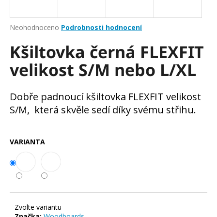
a
j
Průměrné
Neohodnoceno
Podrobnosti hodnocení
í
hodnocení
Kšiltovka černá FLEXFIT
produktu
t
je
?
velikost S/M nebo L/XL
0,0
z
5
hvězdiček.
Dobře padnoucí kšiltovka FLEXFIT velikost
S/M, která skvěle sedí díky svému střihu.
HLEDAT
VARIANTA
D
o
p
o
r
u
Zvolte variantu
Značka:
Woodboards