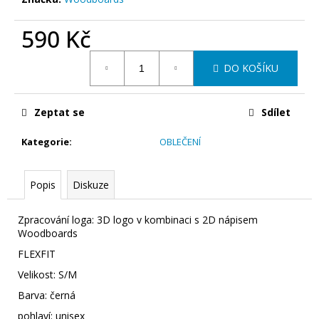
č
u
590 Kč
j
e
Měrná
m
DO KOŠÍKU
cena:
e
Zeptat se
Sdílet
BALANČNÍ
DESKA
Kategorie
:
OBLEČENÍ
WOODBOARDS
SURF
-
KOMPLET
Popis
Diskuze
BALANCE
BOARD,
KTERÝ
Zpracování loga: 3D logo v kombinaci s 2D nápisem
SI
Woodboards
ZAMILUJETE
FLEXFIT
DÍKY
SKVĚLÉMU
Velikost: S/M
SURF
TVARU
Barva: černá
A
KVALITNÍMU
pohlaví: unisex