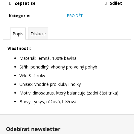
Zeptat se
Sdílet
ZPRACOVÁNÍ
4
Kategorie
:
PRO DĚTI
390
Kč
Původně:
5
Popis
Diskuze
090
Kč
Vlastnosti:
Materiál: jemná, 100% bavlna
Střih: pohodlný, vhodný pro volný pohyb
Věk: 3–4 roky
Unisex: vhodné pro kluky i holky
Motiv: dinosaurus, který balancuje (zadní část trika)
Barvy: tyrkys, růžová, béžová
Z
á
Odebírat newsletter
p