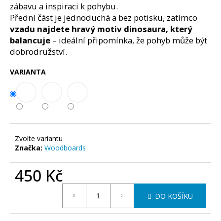
č
zábavu a inspiraci k pohybu.
u
Přední část je jednoduchá a bez potisku, zatímco
j
vzadu najdete hravý motiv dinosaura, který
e
balancuje
– ideální připomínka, že pohyb může být
m
dobrodružství.
e
VARIANTA
BALANČNÍ
DESKA
WOODBOARDS
SURF
-
KOMPLET
BALANCE
Zvolte variantu
BOARD,
Značka:
Woodboards
KTERÝ
SI
ZAMILUJETE
450 Kč
DÍKY
SKVĚLÉMU
Měrná
SURF
DO KOŠÍKU
cena:
TVARU
A
KVALITNÍMU