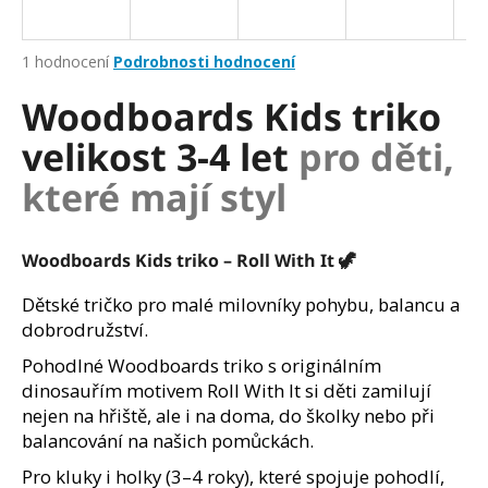
a
j
Průměrné
1 hodnocení
Podrobnosti hodnocení
í
hodnocení
Woodboards Kids triko
produktu
t
je
?
velikost 3-4 let
pro děti,
5,0
z
které mají styl
5
hvězdiček.
HLEDAT
Woodboards Kids triko – Roll With It 🦖
Dětské tričko pro malé milovníky pohybu, balancu a
dobrodružství.
D
Pohodlné Woodboards triko s originálním
o
dinosauřím motivem Roll With It si děti zamilují
p
nejen na hřiště, ale i na doma, do školky nebo při
o
balancování na našich pomůckách.
r
u
Pro kluky i holky (3–4 roky), které spojuje pohodlí,