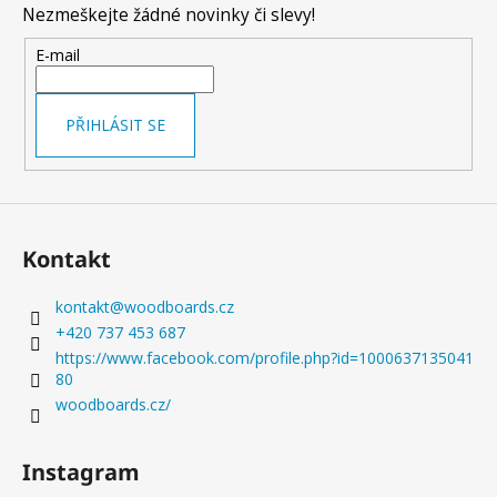
Nezmeškejte žádné novinky či slevy!
a
t
E-mail
í
PŘIHLÁSIT SE
Kontakt
kontakt
@
woodboards.cz
+420 737 453 687
https://www.facebook.com/profile.php?id=1000637135041
80
woodboards.cz/
Instagram