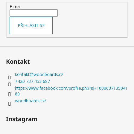
ZPRACOVÁNÍ
t
E-mail
4
í
390
Kč
PŘIHLÁSIT SE
Původně:
5
090
Kč
Kontakt
kontakt
@
woodboards.cz
+420 737 453 687
https://www.facebook.com/profile.php?id=1000637135041
80
woodboards.cz/
Instagram