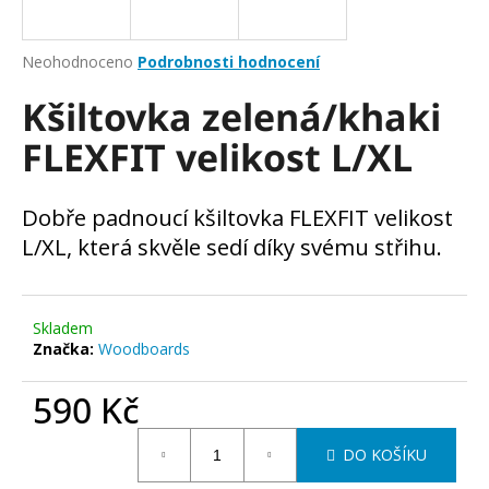
a
j
Průměrné
Neohodnoceno
Podrobnosti hodnocení
í
hodnocení
Kšiltovka zelená/khaki
produktu
t
je
?
FLEXFIT velikost L/XL
0,0
z
5
hvězdiček.
Dobře padnoucí kšiltovka FLEXFIT velikost
L/XL, která skvěle sedí díky svému střihu.
HLEDAT
Skladem
D
Značka:
Woodboards
o
p
590 Kč
o
Měrná
r
DO KOŠÍKU
cena:
u