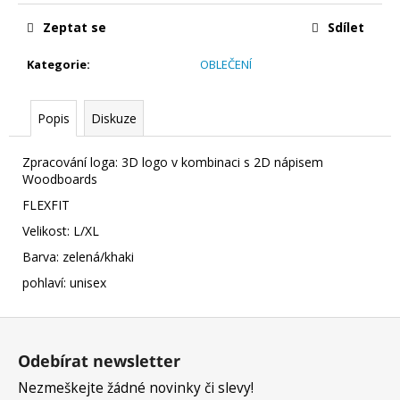
č
u
Zeptat se
Sdílet
j
e
Kategorie
:
OBLEČENÍ
m
e
Popis
Diskuze
BALANČNÍ
Zpracování loga: 3D logo v kombinaci s 2D nápisem
DESKA
Woodboards
WOODBOARDS
SURF
FLEXFIT
-
KOMPLET
Velikost: L/XL
BALANCE
Barva: zelená/khaki
BOARD,
KTERÝ
pohlaví: unisex
SI
ZAMILUJETE
DÍKY
Z
SKVĚLÉMU
á
SURF
Odebírat newsletter
TVARU
p
A
Nezmeškejte žádné novinky či slevy!
a
KVALITNÍMU