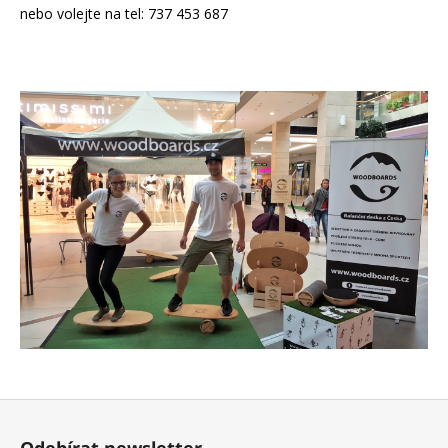
nebo volejte na tel: 737 453 687
a
j
í
t
?
HLEDAT
D
o
p
o
r
Z
u
á