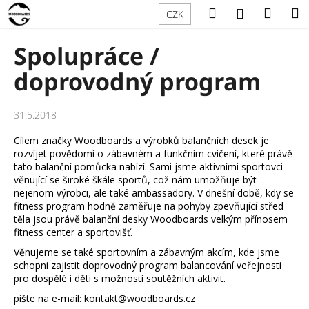
K
Přejít
Hledat
Náku
M
Přihlášení
CZK
na
o
obsah
Zpět
Zpět
košík
š
Spolupráce /
í
C
doprovodný program
k
o
p
31.5.2018
o
Cílem značky Woodboards a výrobků balančních desek je
t
rozvíjet povědomí o zábavném a funkčním cvičení, které právě
ř
tato balanční pomůcka nabízí. Sami jsme aktivními sportovci
e
věnující se široké škále sportů, což nám umožňuje být
nejenom výrobci, ale také ambassadory. V dnešní době, kdy se
b
fitness program hodně zaměřuje na pohyby zpevňující střed
u
těla jsou právě balanční desky Woodboards velkým přínosem
fitness center a sportovišť.
j
e
Věnujeme se také sportovním a zábavným akcím, kde jsme
schopni zajistit doprovodný program balancování veřejnosti
t
pro dospělé i děti s možností soutěžních aktivit.
e
pište na e-mail: kontakt@woodboards.cz
n