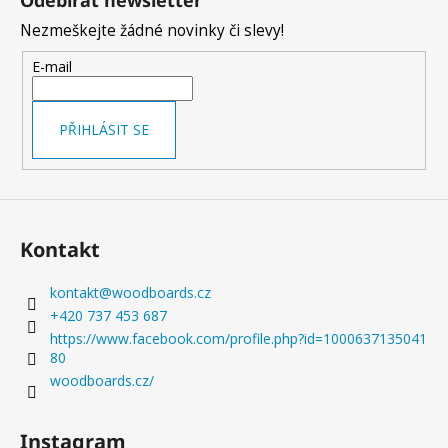
Odebírat newsletter
č
p
u
Nezmeškejte žádné novinky či slevy!
a
j
t
e
E-mail
í
m
e
PŘIHLÁSIT SE
BALANČNÍ
DESKA
WOODBOARDS
SURF
MOUNTAINWAVE
Kontakt
KOMPLET
+
STOJAN
kontakt
@
woodboards.cz
REVOLUČNÍ
+420 737 453 687
SPOJENÍ
https://www.facebook.com/profile.php?id=1000637135041
DESIGNU
A
80
ZDRAVÍ
woodboards.cz/
5
980
Kč
Instagram