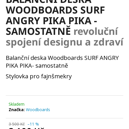
je
a
WOODBOARDS SURF
0,0
z
j
ANGRY PIKA PIKA -
5
í
hvězdiček.
SAMOSTATNĚ
revoluční
t
?
spojení designu a zdraví
Balanční deska Woodboards SURF ANGRY
PIKA PIKA- samostatně
HLEDAT
Stylovka pro fajnšmekry
D
o
p
Skladem
Značka:
Woodboards
o
r
u
3 500 Kč
–11 %