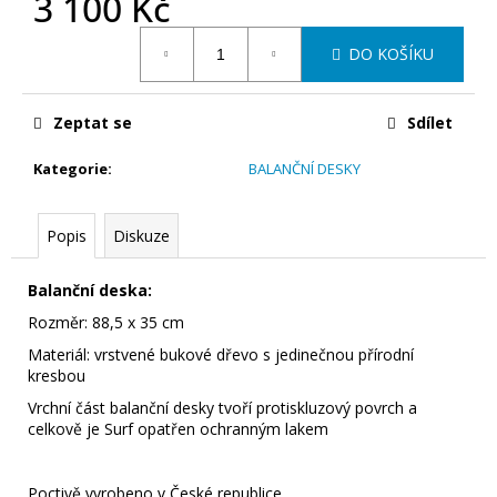
3 100 Kč
č
u
Měrná
j
DO KOŠÍKU
cena:
e
m
e
Zeptat se
Sdílet
Kategorie
:
BALANČNÍ DESKY
SET
–
BALANČNÍ
Popis
Diskuze
DESKA
SURF
PRO
Balanční deska:
KAMENY
STAPELSTEIN
Rozměr: 88,5 x 35 cm
+
Materiál: vrstvené bukové dřevo s jedinečnou přírodní
3
kresbou
KAMENY
STAPELSTEIN
Vrchní část balanční desky tvoří protiskluzový povrch a
NOVÝ
celkově je Surf opatřen ochranným lakem
ZPŮSOB
HRY,
KTERÝ
DĚTI
Poctivě vyrobeno v České republice