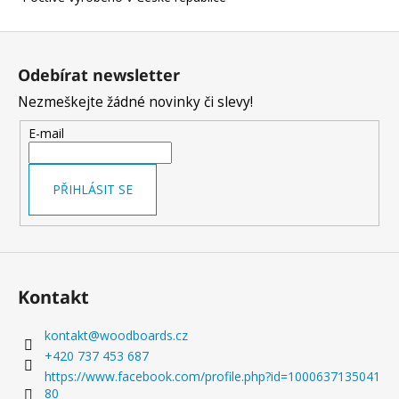
BAVÍ
ZNOVU
Z
A
ZNOVU
á
Odebírat newsletter
4
p
450
Nezmeškejte žádné novinky či slevy!
a
Kč
t
E-mail
í
PŘIHLÁSIT SE
Kontakt
kontakt
@
woodboards.cz
+420 737 453 687
https://www.facebook.com/profile.php?id=1000637135041
80