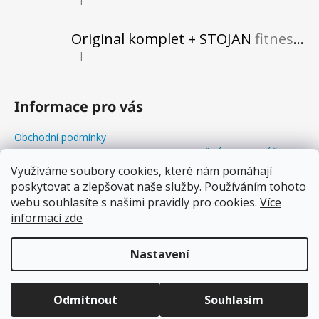
Hodnocení produktu je 5 z 5 hvězdiček.
Original komplet + STOJAN
fitness do vašeho obytného prostoru
|
Hodnocení produktu je 5 z 5 hvězdiček.
Informace pro vás
Obchodní podmínky
Odstoupení od kupní smlouvy+REKLAMAČNÍ FORMULÁŘ
Balanční Workshopy
Využíváme soubory cookies, které nám pomáhají
poskytovat a zlepšovat naše služby. Používáním tohoto
Podmínky ochrany osobních údajů
webu souhlasíte s našimi pravidly pro cookies.
Více
Soubory cookies
informací zde
Proč balancovat s WOODBOARDS?
Nastavení
Vytvořil Shoptet
Copyright 2026
www.woodboards.cz
. Všechna práva
Odmítnout
Souhlasím
vyhrazena.
Upravit nastavení cookies