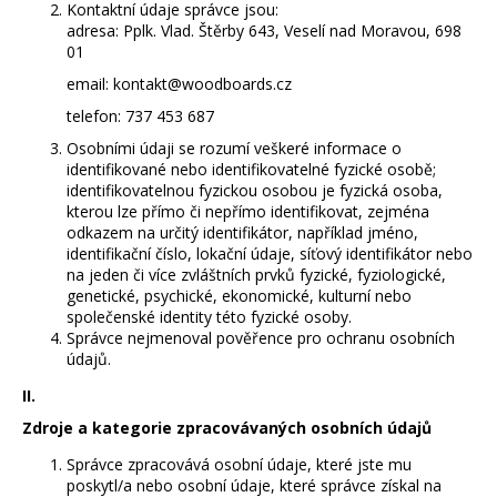
Kontaktní údaje správce jsou:
a
adresa: Pplk. Vlad. Štěrby 643, Veselí nad Moravou, 698
j
01
í
email: kontakt@woodboards.cz
t
telefon: 737 453 687
?
Osobními údaji se rozumí veškeré informace o
identifikované nebo identifikovatelné fyzické osobě;
identifikovatelnou fyzickou osobou je fyzická osoba,
kterou lze přímo či nepřímo identifikovat, zejména
odkazem na určitý identifikátor, například jméno,
identifikační číslo, lokační údaje, síťový identifikátor nebo
HLEDAT
na jeden či více zvláštních prvků fyzické, fyziologické,
genetické, psychické, ekonomické, kulturní nebo
společenské identity této fyzické osoby.
Správce nejmenoval pověřence pro ochranu osobních
D
údajů.
o
II.
p
o
Zdroje a kategorie zpracovávaných osobních údajů
r
Správce zpracovává osobní údaje, které jste mu
u
poskytl/a nebo osobní údaje, které správce získal na