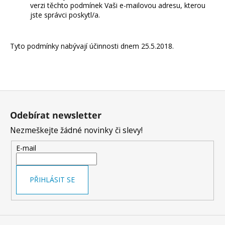
verzi těchto podmínek Vaši e-mailovou adresu, kterou
jste správci poskytl/a.
Tyto podmínky nabývají účinnosti dnem 25.5.2018.
Z
á
Odebírat newsletter
p
Nezmeškejte žádné novinky či slevy!
a
t
E-mail
í
PŘIHLÁSIT SE