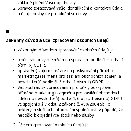
č
základě plnění Vaší objednávky.
u
Správce zpracovává Vaše identifikační a kontaktní údaje
j
a údaje nezbytné pro plnění smlouvy.
e
m
III.
e
Zákonný důvod a účel zpracování osobních údajů
Zákonným důvodem zpracování osobních údajů je
BALANČNÍ
DESKA
plnění smlouvy mezi Vámi a správcem podle čl. 6 odst. 1
PRO
DĚTI
písm. b) GDPR,
WOODBOARDS
oprávněný zájem správce na poskytování přímého
TWISTY
marketingu (zejména pro zasílání obchodních sdělení a
HRY,
newsletterů) podle čl. 6 odst. 1 písm. f) GDPR,
KTERÉ
Váš souhlas se zpracováním pro účely poskytování
AKTIVUJÍ
přímého marketingu (zejména pro zasílání obchodních
STŘED
sdělení a newsletterů) podle čl. 6 odst. 1 písm. a) GDPR
TĚLA
ve spojení s § 7 odst. 2 zákona č. 480/2004 Sb., o
A
některých službách informační společnosti v případě, že
POHYB,
KTERÝ
nedošlo k objednávce zboží nebo služby.
BAVÍ
Účelem zpracování osobních údajů je
3