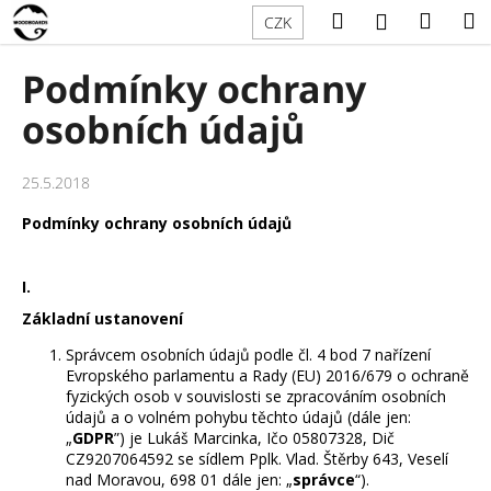
K
Přejít
Hledat
Náku
M
Přihlášení
CZK
na
o
obsah
Zpět
Zpět
košík
š
Podmínky ochrany
í
C
osobních údajů
k
o
p
25.5.2018
o
Podmínky ochrany osobních údajů
t
ř
e
I.
b
Základní ustanovení
u
Správcem osobních údajů podle čl. 4 bod 7 nařízení
j
Evropského parlamentu a Rady (EU) 2016/679 o ochraně
fyzických osob v souvislosti se zpracováním osobních
e
údajů a o volném pohybu těchto údajů (dále jen:
t
„
GDPR
”) je Lukáš Marcinka, Ičo 05807328, Dič
e
CZ9207064592 se sídlem Pplk. Vlad. Štěrby 643, Veselí
nad Moravou, 698 01 dále jen: „
správce
“).
n