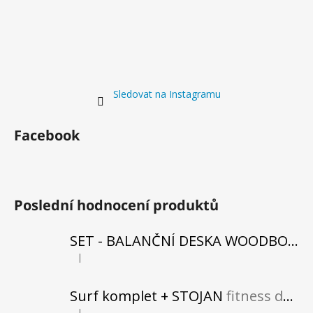
Sledovat na Instagramu
Facebook
Poslední hodnocení produktů
SET - BALANČNÍ DESKA WOODBOARDS SURF SHARK KOMPLET + REHABO 360 SAMOSTATNĚ
|
Hodnocení produktu je 5 z 5 hvězdiček.
Surf komplet + STOJAN
fitness do vašeho obytného prostoru
|