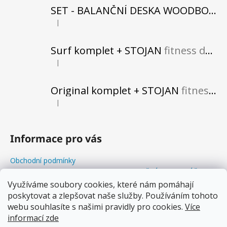
Kč
SET - BALANČNÍ DESKA WOODBOARDS SURF SHARK KOMPLET + REHABO 360 SAMOSTATNĚ
|
Hodnocení produktu je 5 z 5 hvězdiček.
Surf komplet + STOJAN
fitness do vašeho obytného prostoru
|
Hodnocení produktu je 5 z 5 hvězdiček.
Original komplet + STOJAN
fitness do vašeho obytného prostoru
|
Hodnocení produktu je 5 z 5 hvězdiček.
Informace pro vás
Obchodní podmínky
Odstoupení od kupní smlouvy+REKLAMAČNÍ FORMULÁŘ
Balanční Workshopy
Využíváme soubory cookies, které nám pomáhají
poskytovat a zlepšovat naše služby. Používáním tohoto
Podmínky ochrany osobních údajů
webu souhlasíte s našimi pravidly pro cookies.
Více
Soubory cookies
informací zde
Proč balancovat s WOODBOARDS?